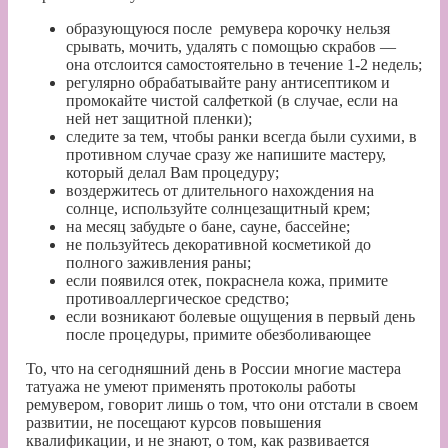
образующуюся после
ремувера
корочку нельзя
срывать, мочить, удалять с
помощью
скрабов —
она отслоится самостоятельно в течение 1-2 недель;
регулярно обрабатывайте рану антисептиком и
промокайте чистой салфеткой (в случае, если на
ней нет защитной пленки);
следите за тем, чтобы ранки всегда были сухими, в
противном случае сразу же напишите мастеру,
который делал Вам процедуру;
воздержитесь от длительного нахождения на
солнце, используйте солнцезащитный крем;
на месяц забудьте о бане, сауне, бассейне;
не пользуйтесь декоративной косметикой до
полного заживления раны;
если появился отек, покраснела кожа, примите
противоаллергическое средство;
если возникают болевые ощущения в первый день
после процедуры, примите обезболивающее
То, что на сегодняшний день в России многие мастера
татуажа не умеют применять протоколы работы
ремувером, говорит лишь о том, что они отстали в своем
развитии, не посещают курсов повышения
квалификации, и не знают, о том, как развивается