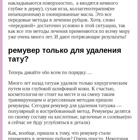
накладываются поверхностно, а вводятся немного
глубже в дерму), сухая игла, коллагенотерапия(не
инъекционная) и озонированные масла. Это все
передовые методы в лечении рубцов. Хотя, слово
«передовой» достаточно условно в этой ситуации, так
как все эти методы лечения применяются по всему миру
уже очень много лет. И дают потрясающие результаты!
ремувер только для удаления
тату?
Теперь давайте обо всем по порядку….
Много лет назад татуаж удаляли только хирургическим
путем или глубокой шлифовкой кожи. К счастью,
косметология не стоит на месте и на смену таким
травмирующим и агрессивным методам пришли
ремуверы. Сегодня
ремувер для удаления татуажа
—
популярный и востребованный метод. Ремуверы делятся
по своему составу на кислотные, щелочные и солевые(но
я сейчас не буду углубляться в детали)
Как, вообще, пришли к тому, что ремувер стали
применять в лечении рубцов? Очень просто. Некоторая