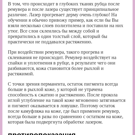
В том, что происходит в глубоких тканях рубца после
ремувера и после лазера существует принципиальное
различие. Лазер прогревает дерму очень глубоко! На
обучении я обычно привожу пример, как если бы Вы
взяли несколько слоев полиэтилена и поставили на них
утюг. Все слои склеились бы между собой и
превратились в один толстый слой, который бы
практически не поддавался растяжению.
При воздействии ремувера, такого прогрева и
склеивания не происходит. Ремувер воздействует на
спайки и уплотнения в рубце, в результате чего они
разбиваются, кожа становится более рыхлой и
растяжимой.
С точки зрения перманента, остаток пигмента всегда
больше в рыхлой коже, у которой не утрачена
способность к сжатию и растяжению. После прокола
иглой углубление на такой коже мгновенно затягивается
и пигмент оказывается в ловушке. Поэтому остаток
после камуфляжа на коже, где был применен ремувер,
всегда больше в разы по сравнению с остатком на коже,
которая была подвергнута обработке лазером.
противопоказания