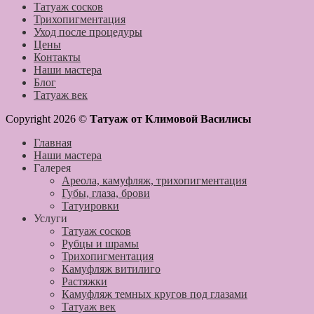
Татуаж сосков
Трихопигментация
Уход после процедуры
Цены
Контакты
Наши мастера
Блог
Татуаж век
Copyright 2026 ©
Татуаж от Климовой Василисы
Главная
Наши мастера
Галерея
Ареола, камуфляж, трихопигментация
Губы, глаза, брови
Татуировки
Услуги
Татуаж сосков
Рубцы и шрамы
Трихопигментация
Камуфляж витилиго
Растяжки
Камуфляж темных кругов под глазами
Татуаж век