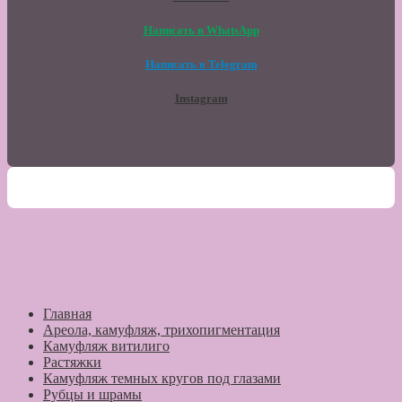
Написать в WhatsApp
Написать в Telegram
Instagram
Главная
Ареола, камуфляж, трихопигментация
Камуфляж витилиго
Растяжки
Камуфляж темных кругов под глазами
Рубцы и шрамы