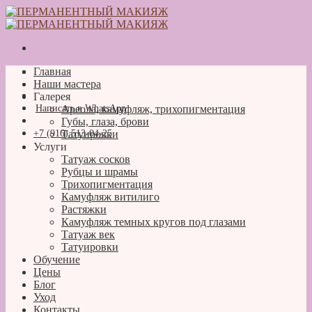
Skip
to
content
Главная
Наши мастера
Галерея
Написать в WhatsApp
Ареола, камуфляж, трихопигментация
Губы, глаза, брови
+7 (916) 513-04-25
Татуировки
Услуги
Татуаж сосков
Рубцы и шрамы
Трихопигментация
Камуфляж витилиго
Растяжки
Камуфляж темных кругов под глазами
Татуаж век
Татуировки
Обучение
Цены
Блог
Уход
Контакты