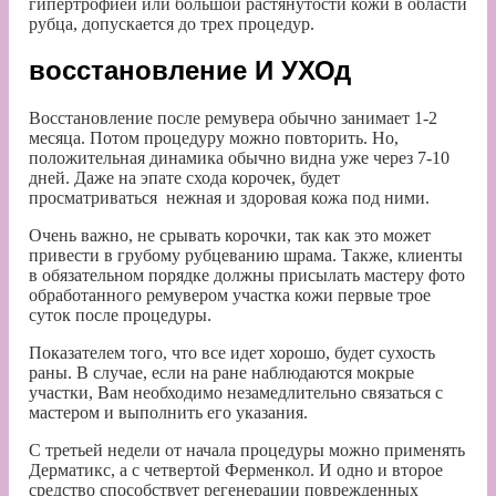
гипертрофией или большой растянутости кожи в области
рубца, допускается до трех процедур.
восстановление И УХОд
Восстановление после ремувера обычно занимает 1-2
месяца. Потом процедуру можно повторить. Но,
положительная динамика обычно видна уже через 7-10
дней. Даже на эпате схода корочек, будет
просматриваться нежная и здоровая кожа под ними.
Очень важно, не срывать корочки, так как это может
привести в грубому рубцеванию шрама. Также, клиенты
в обязательном порядке должны присылать мастеру фото
обработанного ремувером участка кожи первые трое
суток после процедуры.
Показателем того, что все идет хорошо, будет сухость
раны. В случае, если на ране наблюдаются мокрые
участки, Вам необходимо незамедлительно связаться с
мастером и выполнить его указания.
С третьей недели от начала процедуры можно применять
Дерматикс, а с четвертой Ферменкол. И одно и второе
средство способствует регенерации поврежденных