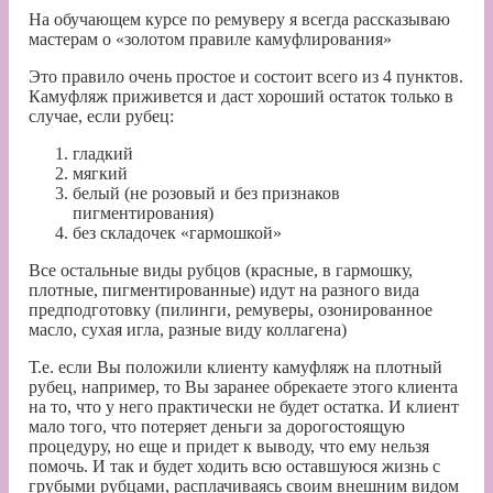
На обучающем курсе по ремуверу я всегда рассказываю
мастерам о «золотом правиле камуфлирования»
Это правило очень простое и состоит всего из 4 пунктов.
Камуфляж приживется и даст хороший остаток только в
случае, если рубец:
гладкий
мягкий
белый (не розовый и без признаков
пигментирования)
без складочек «гармошкой»
Все остальные виды рубцов (красные, в гармошку,
плотные, пигментированные) идут на разного вида
предподготовку (пилинги, ремуверы, озонированное
масло, сухая игла, разные виду коллагена)
Т.е. если Вы положили клиенту камуфляж на плотный
рубец, например, то Вы заранее обрекаете этого клиента
на то, что у него практически не будет остатка. И клиент
мало того, что потеряет деньги за дорогостоящую
процедуру, но еще и придет к выводу, что ему нельзя
помочь. И так и будет ходить всю оставшуюся жизнь с
грубыми рубцами, расплачиваясь своим внешним видом